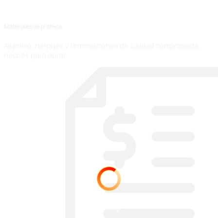
Materiales de primera
Aluminio, herrajes y terminaciones de calidad comprobada,
hechos para durar.
100%
.
.
.
g
n
L
i
o
d
a