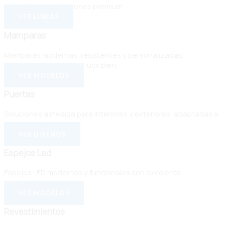
aislación y terminaciones premium.
VER LINEAS
Mamparas
Mamparas modernas, resistentes y personalizadas,
diseñadas para durar y lucir bien.
VER MODELOS
Puertas
Soluciones a medida para interiores y exteriores, adaptadas a
cada espacio.
VER DISEÑOS
Espejos Led
Espejos LED modernos y funcionales con excelente
terminación.
VER MODELOS
Revestimientos