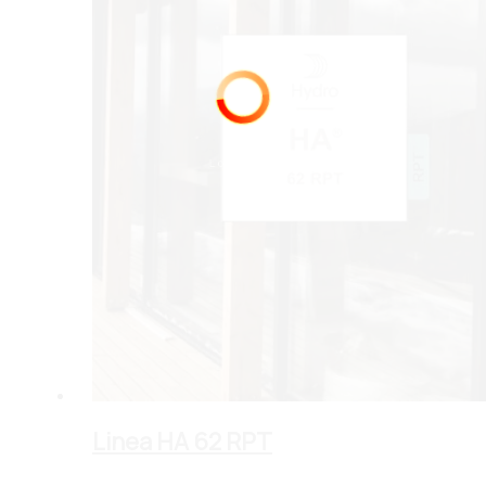
100%
n
g
i
.
d
.
a
.
o
L
Linea HA 62 RPT