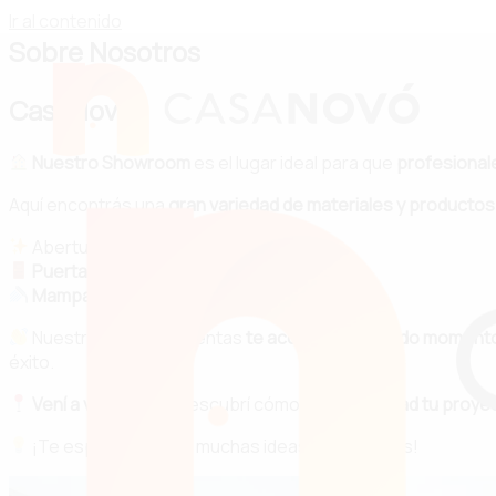
Ir al contenido
Sobre Nosotros
CasaNovó
Nuestro Showroom
es el lugar ideal para que
profesionale
Aquí encontrás una
gran variedad de materiales y productos 
Aberturas a medida en
Aluminio y PVC
Puertas
de interior y exterior
Mamparas de baño
y mucho más
Nuestro equipo de ventas
te acompaña en todo moment
éxito.
Vení a visitarnos
y descubrí cómo
hacer realidad tu proye
¡Te esperamos con muchas ideas y soluciones!