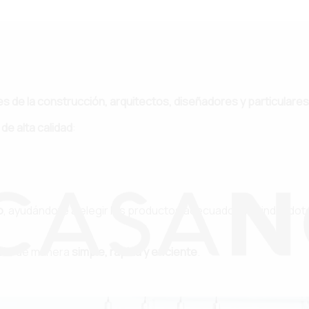
s de la construcción, arquitectos, diseñadores y particulare
de alta calidad
:
o
, ayudándote a elegir los productos adecuados y brindándo
cto
de manera
simple, rápida y eficiente
.